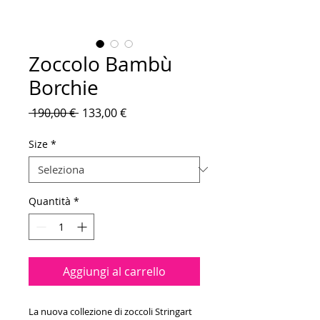
Zoccolo Bambù
Borchie
Prezzo
Prezzo
 190,00 € 
133,00 €
regolare
scontato
Size
*
Quantità
*
Aggiungi al carrello
La nuova collezione di zoccoli Stringart