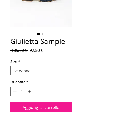
Giulietta Sample
Prezzo
Prezzo
 185,00 € 
92,50 €
regolare
scontato
Size
*
Quantità
*
Aggiungi al carrello