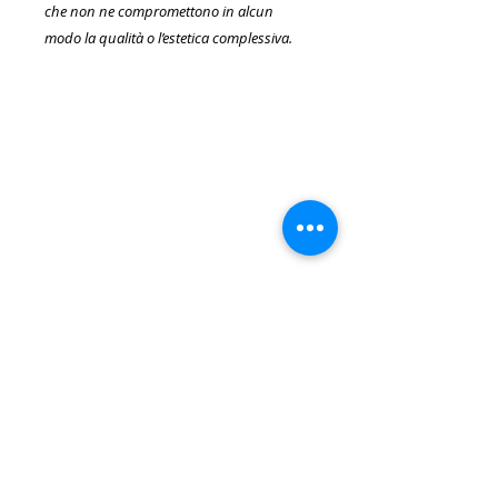
che non ne compromettono in alcun
modo la qualità o l’estetica complessiva.
SERVIZIO CLIENTI
Spedizioni
Resi e Rimborsi
Pagamenti
Privacy Policy