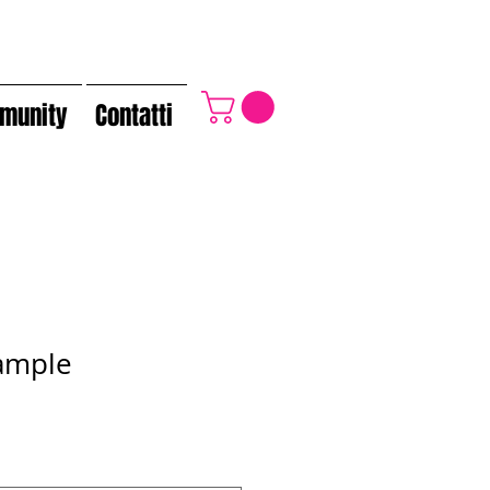
munity
Contatti
Sample
Prezzo
scontato