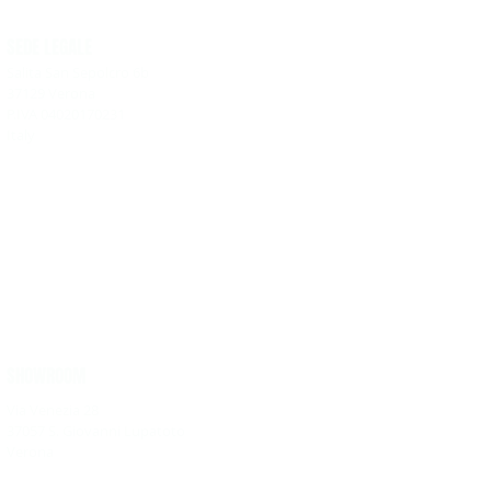
SEDE LEGALE
Salita San Sepolcro 6b
37129 Verona
P.IVA 04020170231
Italy
SHOWROOM
Via Venezia 28
37057 S. Giovanni Lupatoto
Verona