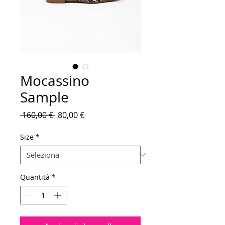
Mocassino
Sample
Prezzo
Prezzo
 160,00 € 
80,00 €
regolare
scontato
Size
*
Quantità
*