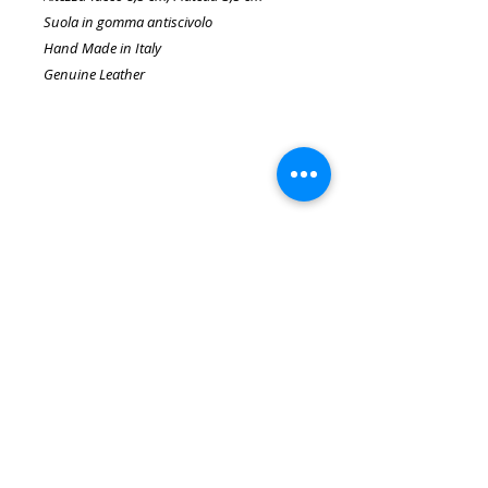
Suola in gomma antiscivolo
Hand Made in Italy
Genuine Leather
SERVIZIO CLIENTI
Spedizioni
Resi e Rimborsi
Pagamenti
Privacy Policy