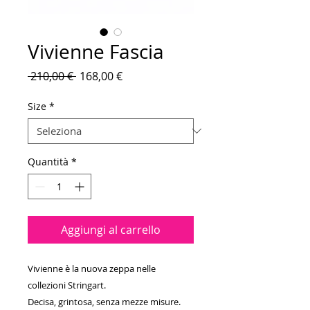
Vivienne Fascia
Prezzo
Prezzo
 210,00 € 
168,00 €
regolare
scontato
Size
*
Quantità
*
Aggiungi al carrello
Vivienne è la nuova zeppa nelle
collezioni Stringart.
Decisa, grintosa, senza mezze misure.